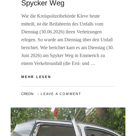
Spycker Weg
Wie die Kreispolizeibehörde Kleve heute
mitteilt, ist die Beifahrerin des Unfalls vom
Dienstag (30.06.2026) ihren Verletzungen
erlegen. So wurde am Dienstag über den Unfall
berichtet. Wie berichtet kam es am Dienstag (30.
Juni 2026) am Spyker Weg in Emmerich zu
einem Verkehrsunfall (die Erst- und …
BEIFAHRERIN
MEHR LESEN
VERSTORBEN
–
BY
CREON
LEAVE A COMMENT
UPDATE
ZUM
VERKEHRSUNFALL
SPYCKER
WEG