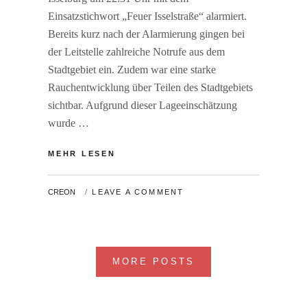
Einsatzstichwort „Feuer Isselstraße“ alarmiert.
Bereits kurz nach der Alarmierung gingen bei
der Leitstelle zahlreiche Notrufe aus dem
Stadtgebiet ein. Zudem war eine starke
Rauchentwicklung über Teilen des Stadtgebiets
sichtbar. Aufgrund dieser Lageeinschätzung
wurde …
GROSSBRAND G
MEHR LESEN
IESSEREI IS
SELGUSS IN
BY
CREON
LEAVE A COMMENT
ISS
ELBURG (KR
EIS BOR
KEN)
MORE POSTS