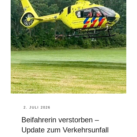
POSTED
2. JULI 2026
ON
Beifahrerin verstorben –
Update zum Verkehrsunfall