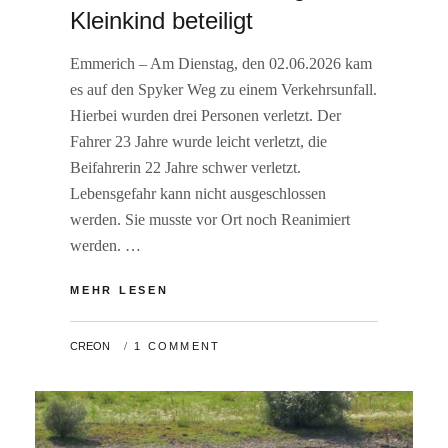
Kleinkind beteiligt
Emmerich – Am Dienstag, den 02.06.2026 kam
es auf den Spyker Weg zu einem Verkehrsunfall.
Hierbei wurden drei Personen verletzt. Der
Fahrer 23 Jahre wurde leicht verletzt, die
Beifahrerin 22 Jahre schwer verletzt.
Lebensgefahr kann nicht ausgeschlossen
werden. Sie musste vor Ort noch Reanimiert
werden. …
VERKEHRSUNFALL
MEHR LESEN
AUF
DEUTSCH-
BY
CREON
1 COMMENT
NIEDERLÄNDISCHER
GRENZE.
BEIFAHRERIN
IN
LEBENSGEFAHR.