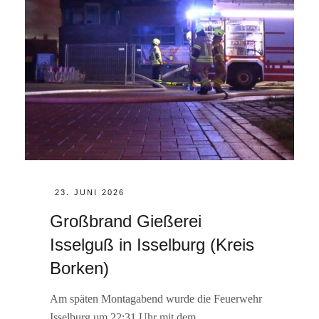
POSTED
23. JUNI 2026
ON
Großbrand Gießerei
Isselguß in Isselburg (Kreis
Borken)
Am späten Montagabend wurde die Feuerwehr
Isselburg um 22:31 Uhr mit dem