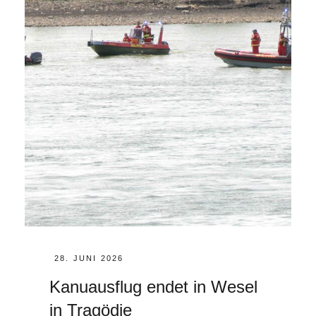
KLEINKIND
BETEILIGT
POSTED
28. JUNI 2026
ON
Kanuausflug endet in Wesel
in Tragödie