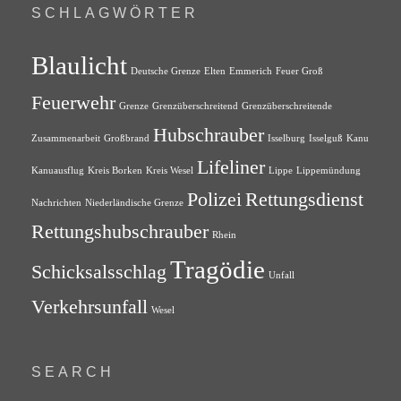
SCHLAGWÖRTER
Blaulicht
Deutsche Grenze
Elten
Emmerich
Feuer Groß
Feuerwehr
Grenze
Grenzüberschreitend
Grenzüberschreitende
Hubschrauber
Zusammenarbeit
Großbrand
Isselburg
Isselguß
Kanu
Lifeliner
Kanuausflug
Kreis Borken
Kreis Wesel
Lippe
Lippemündung
Polizei
Rettungsdienst
Nachrichten
Niederländische Grenze
Rettungshubschrauber
Rhein
Tragödie
Schicksalsschlag
Unfall
Verkehrsunfall
Wesel
SEARCH