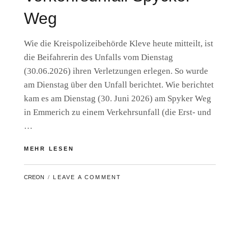
Weg
Wie die Kreispolizeibehörde Kleve heute mitteilt, ist
die Beifahrerin des Unfalls vom Dienstag
(30.06.2026) ihren Verletzungen erlegen. So wurde
am Dienstag über den Unfall berichtet. Wie berichtet
kam es am Dienstag (30. Juni 2026) am Spyker Weg
in Emmerich zu einem Verkehrsunfall (die Erst- und
…
BEIFAHRERIN
MEHR LESEN
VERSTORBEN
–
BY
CREON
LEAVE A COMMENT
UPDATE
ZUM
VERKEHRSUNFALL
SPYCKER
WEG