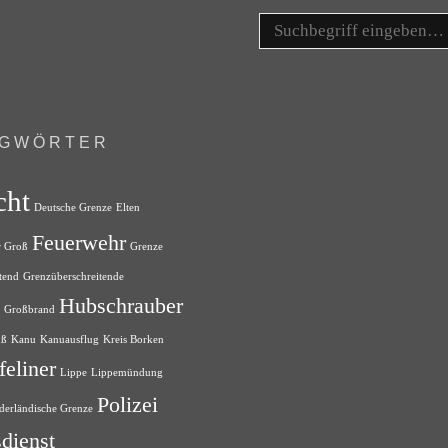
Search
for:
AGWÖRTER
cht
Deutsche Grenze
Elten
Feuerwehr
r Groß
Grenze
tend
Grenzüberschreitende
Hubschrauber
Großbrand
uß
Kanu
Kanuausflug
Kreis Borken
feliner
Lippe
Lippemündung
Polizei
derländische Grenze
dienst