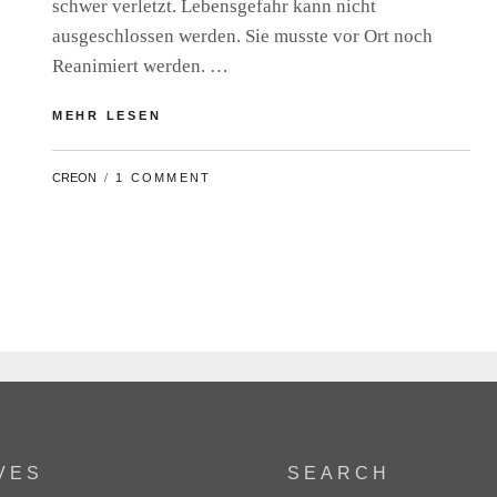
schwer verletzt. Lebensgefahr kann nicht
ausgeschlossen werden. Sie musste vor Ort noch
Reanimiert werden. …
VERKEHRSUNFALL
MEHR LESEN
AUF
DEUTSCH-
BY
CREON
1 COMMENT
NIEDERLÄNDISCHER
GRENZE.
BEIFAHRERIN
IN
LEBENSGEFAHR.
KLEINKIND
BETEILIGT
VES
SEARCH