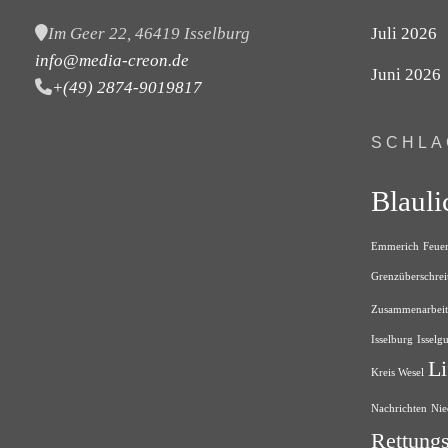
Im Geer 22, 46419 Isselburg
Juli 2026
info@media-creon.de
Juni 2026
+(49) 2874-9019817
SCHL
Blauli
Emmerich
Feue
Grenzüberschrei
Zusammenarbeit
Isselburg
Isselg
Li
Kreis Wesel
Nachrichten
Nie
Rettungs