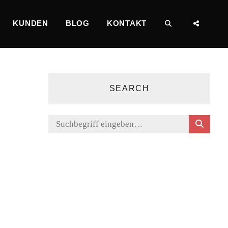
KUNDEN
BLOG
KONTAKT
SEARCH
SOCI
MENU
SEARCH
S
Search
E
for:
A
R
C
H