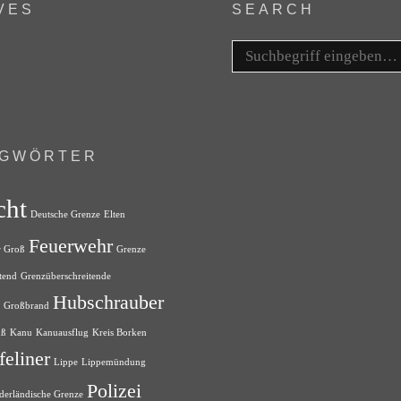
VES
SEARCH
Search
for:
AGWÖRTER
cht
Deutsche Grenze
Elten
Feuerwehr
r Groß
Grenze
tend
Grenzüberschreitende
Hubschrauber
Großbrand
uß
Kanu
Kanuausflug
Kreis Borken
feliner
Lippe
Lippemündung
Polizei
derländische Grenze