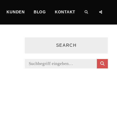
KUNDEN
BLOG
KONTAKT
SEARCH
SOCI
MENU
SEARCH
S
Search
E
for:
A
R
C
H