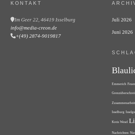
KONTAKT
ARCHI
Im Geer 22, 46419 Isselburg
Juli 2026
info@media-creon.de
Juni 2026
+(49) 2874-9019817
SCHL
Blauli
Emmerich
Feue
Grenzüberschrei
Zusammenarbeit
Isselburg
Isselg
Li
Kreis Wesel
Nachrichten
Nie