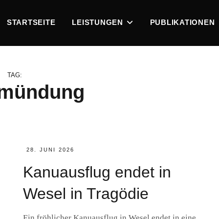
STARTSEITE
LEISTUNGEN
PUBLIKATIONEN
TAG:
emündung
POSTED
28. JUNI 2026
ON
Kanuausflug endet in
Wesel in Tragödie
Ein fröhlicher Kanuausflug in Wesel endet in eine